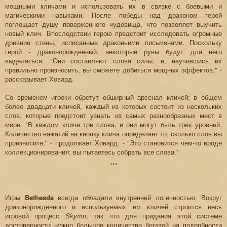
мощными кличами и использовать их в связке с боевыми и
магическими навыками. После победы над драконом герой
поглощает душу поверженного чудовища, что позволяет выучить
новый клич. Впоследствии герою предстоит исследовать огромные
древние стены, исписанные драконьими письменами. Поскольку
герой - драконорожденный, некоторые руны будут для него
выделяться. "Они составляют слова силы, и, научившись их
правильно произносить, вы сможете добиться мощных эффектов," -
рассказывает Ховард.
Со временем игроки обретут обширный арсенал кличей: в общем
более двадцати кличей, каждый из которых состоит из нескольких
слов, которые предстоит узнать из самых разнообразных мест в
мире. "В каждом кличе три слова, и они могут быть трёх уровней.
Количество нажатий на кнопку клича определяет то, сколько слов вы
произносите," - продолжает Ховард. - "Это становится чем-то вроде
коллекционирования: вы пытаетесь собрать все слова."
***
Игры
Bethesda
всегда обладали внутренней логичностью. Вокруг
драконорожденного и используемых им кличей строится весь
игровой процесс
Skyrim
, так что для придания этой системе
достоверности нужно большое количество богатой на подробности