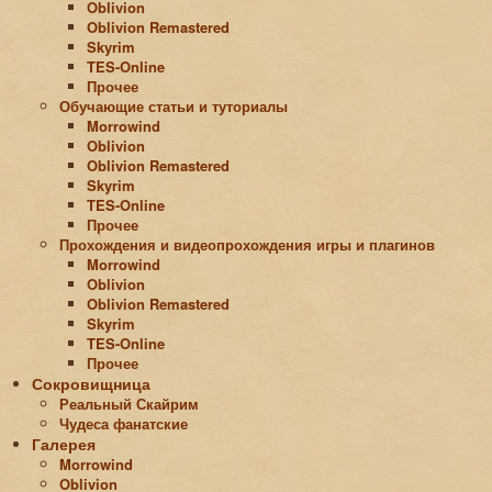
Oblivion
Oblivion Remastered
Skyrim
TES-Online
Прочее
Обучающие статьи и туториалы
Morrowind
Oblivion
Oblivion Remastered
Skyrim
TES-Online
Прочее
Прохождения и видеопрохождения игры и плагинов
Morrowind
Oblivion
Oblivion Remastered
Skyrim
TES-Online
Прочее
Сокровищница
Реальный Скайрим
Чудеса фанатские
Галерея
Morrowind
Oblivion