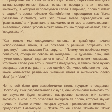
заглавные/прописные буквы, оставляя передачу этих нюансов
контексту, в котором используются слова. Например, слово 'fundein'
с задней стороны обложки GameInformer переводится как 'была
развязана' ('unfurled'), хотя это также могло переводиться как
'развязывать' или 'развязал', в зависимости от места использования.
Аналогично, слово 'prodah' может означать как 'предсказывают', так и
'предсказали'.
"Как только мы определили основы, и дизайнеры начали
использование языка, я не пожалел о решении сохранить его
простоту," - рассказывает Пагльяруло. - "Потому что проблемы могут
появиться, откуда их совсем не ожидаешь. Ты думаешь: "Так, мне
нужно слово 'гроза', сделаю-ка я так..." И только потом понимаешь,
что такое слово уже есть и пишется по-другому, и теперь тебе нужно
возвращаться и исправлять все ошибки. Отличное объяснение тому,
какое количество различных значений имеет в английском слово
'dear' (или 'deer')."
Но не всё было для разработчиков столь трудным в создании.
Поскольку язык разрабатывался с нуля, они могли сами выбирать то,
как звучание будет отражать настроение, которое они хотели
выразить в игре. "Это позволяет выбирать те слова, которые звучат
лучше и более эпично, которые лучше произносятся вместе," -
продолжает Пагльяруло. - "Взять то же слово 'dovahkiin': 'dova'