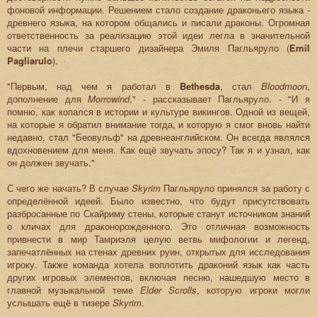
фоновой информации. Решением стало создание драконьего языка -
древнего языка, на котором общались и писали драконы. Огромная
ответственность за реализацию этой идеи легла в значительной
части на плечи старшего дизайнера Эмиля Пагльяруло (
Emil
Pagliarulo
).
"Первым, над чем я работал в
Bethesda
, стал
Bloodmoon
,
дополнение для
Morrowind
," - рассказывает Пагльяруло. - "И я
помню, как копался в истории и культуре викингов. Одной из вещей,
на которые я обратил внимание тогда, и которую я смог вновь найти
недавно, стал "Беовульф" на древнеанглийском. Он всегда являлся
вдохновением для меня. Как ещё звучать эпосу? Так я и узнал, как
он должен звучать."
С чего же начать? В случае
Skyrim
Пагльяруло принялся за работу с
определённой идеей. Было известно, что будут присутствовать
разбросанные по Скайриму стены, которые станут источником знаний
о кличах для драконорожденного. Это отличная возможность
привнести в мир Тамриэля целую ветвь мифологии и легенд,
запечатлённых на стенах древних руин, открытых для исследования
игроку. Также команда хотела воплотить драконий язык как часть
других игровых элементов, включая песню, нашедшую место в
главной музыкальной теме
Elder Scrolls
, которую игроки могли
услышать ещё в тизере
Skyrim
.