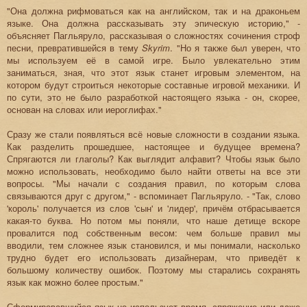
"Она должна рифмоваться как на английском, так и на драконьем
языке. Она должна рассказывать эту эпическую историю," -
объясняет Пагльяруло, рассказывая о сложностях сочинения строф
песни, превратившейся в тему
Skyrim
. "Но я также был уверен, что
мы используем её в самой игре. Было увлекательно этим
заниматься, зная, что этот язык станет игровым элементом, на
котором будут строиться некоторые составные игровой механики. И
по сути, это не было разработкой настоящего языка - он, скорее,
основан на словах или иероглифах."
Сразу же стали появляться всё новые сложности в создании языка.
Как разделить прошедшее, настоящее и будущее времена?
Спрягаются ли глаголы? Как выглядит алфавит? Чтобы язык было
можно использовать, необходимо было найти ответы на все эти
вопросы. "Мы начали с создания правил, по которым слова
связываются друг с другом," - вспоминает Пагльяруло. - "Так, слово
'король' получается из слов 'сын' и 'лидер', причём отбрасывается
какая-то буква. Но потом мы поняли, что наше детище вскоре
провалится под собственным весом: чем больше правил мы
вводили, тем сложнее язык становился, и мы понимали, насколько
трудно будет его использовать дизайнерам, что приведёт к
большому количеству ошибок. Поэтому мы старались сохранять
язык как можно более простым."
Сформировавшийся язык не использует время, спряжение или даже