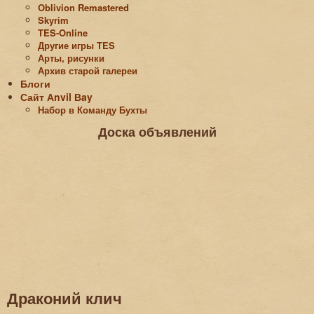
Oblivion Remastered
Skyrim
TES-Online
Другие игры TES
Арты, рисунки
Архив старой галереи
Блоги
Сайт Аnvil Вay
Набор в Команду Бухты
Доска объявлений
Драконий клич