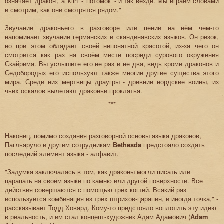
означает 'дракон', а 'kiin' - 'потомок' - и так везде. Мы играем словами
и смотрим, как они смотрятся рядом."
Звучание драконьего в разговоре или пении на нём чем-то
напоминает звучание германских и скандинавских языков. Он резок,
но при этом обладает своей непонятной красотой, из-за чего он
смотрится как раз на своём месте посреди сурового окружения
Скайрима. Вы услышите его не раз и не два, ведь кроме драконов и
Седобородых его используют также многие другие существа этого
мира. Среди них мертвецы драугры - древние нордские воины, из
чьих оскалов вылетают драконьи проклятья.
***
Наконец, помимо создания разговорной основы языка драконов,
Пагльяруло и другим сотрудникам
Bethesda
предстояло создать
последний элемент языка - алфавит.
"Задумка заключалась в том, как драконы могли писать или
царапать на своём языке по камню или другой поверхности. Все
действия совершаются с помощью трёх когтей. Всякий раз
используется комбинация из трёх штрихов-царапин, и иногда точка," -
рассказывает Тодд Ховард. Кому-то предстояло воплотить эту идею
в реальность, и им стал концепт-художник Адам Адамович (
Adam