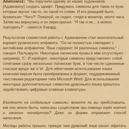
Adamowicz
). "Мы поручили одному из наших художников
[Адамовичу] создать шрифт. Придумать символы для таких-то букв,
которые звучат так-то, по такой-то схеме. И его реакцией было,
буквально: "Чего?" Пожалуй, он сидел, глядя в монитор, около часа.
Затем мы вернулись и он переспросил: "Я так и не... а можно
повторить?" - смеется Ховард.
Результатом совместной работы с Адамовичем стал окончательный
вариант рунического алфавита. "Он не полностью совпадает с
английским алфавитом. Язык содержит 34 различных символа," -
говорит Пагльяруло. Некоторые латинские буквы в нём отсутствуют -
например, 'С'. И наоборот, некоторые символы представляют собой
сочетание сразу нескольких латинских букв, в том числе сдвоенные
гласные вроде 'aa' и 'ei'. Для облегчения использования языка
конечная версия была преобразована в формат, поддерживаемый
текстовыми редакторами типа Microsoft Word. Для использования
некоторых дополнительных символов драконьего языка пришлось
задействовать цифровые клавиши клавиатуры.
Взгляните на отдельные символы: можете ли вы представить,
как они могли быть написаны существом при помощи трёх когтей
и зачатка четвёртого? Даже их форма отражает способ
написания.
Месяцы работы прошли, прежде чем драконий язык начал обретать