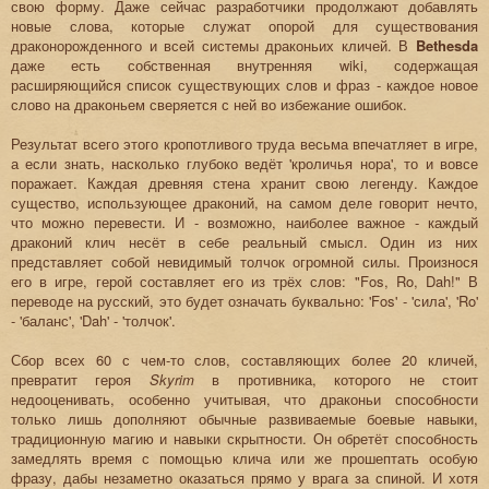
свою форму. Даже сейчас разработчики продолжают добавлять
новые слова, которые служат опорой для существования
драконорожденного и всей системы драконьих кличей. В
Bethesda
даже есть собственная внутренняя wiki, содержащая
расширяющийся список существующих слов и фраз - каждое новое
слово на драконьем сверяется с ней во избежание ошибок.
Результат всего этого кропотливого труда весьма впечатляет в игре,
а если знать, насколько глубоко ведёт 'кроличья нора', то и вовсе
поражает. Каждая древняя стена хранит свою легенду. Каждое
существо, использующее драконий, на самом деле говорит нечто,
что можно перевести. И - возможно, наиболее важное - каждый
драконий клич несёт в себе реальный смысл. Один из них
представляет собой невидимый толчок огромной силы. Произнося
его в игре, герой составляет его из трёх слов: "Fos, Ro, Dah!" В
переводе на русский, это будет означать буквально: 'Fos' - 'сила', 'Ro'
- 'баланс', 'Dah' - 'толчок'.
Сбор всех 60 с чем-то слов, составляющих более 20 кличей,
превратит героя
Skyrim
в противника, которого не стоит
недооценивать, особенно учитывая, что драконьи способности
только лишь дополняют обычные развиваемые боевые навыки,
традиционную магию и навыки скрытности. Он обретёт способность
замедлять время с помощью клича или же прошептать особую
фразу, дабы незаметно оказаться прямо у врага за спиной. И хотя