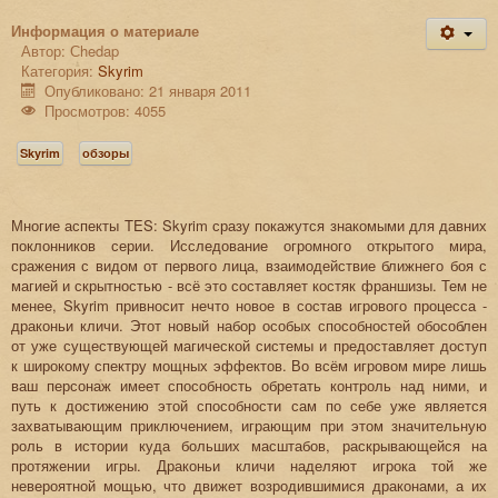
Информация о материале
Автор:
Сhedap
Категория:
Skyrim
Опубликовано: 21 января 2011
Просмотров: 4055
Skyrim
обзоры
Многие аспекты TES: Skyrim сразу покажутся знакомыми для давних
поклонников серии. Исследование огромного открытого мира,
сражения с видом от первого лица, взаимодействие ближнего боя с
магией и скрытностью - всё это составляет костяк франшизы. Тем не
менее, Skyrim привносит нечто новое в состав игрового процесса -
драконьи кличи. Этот новый набор особых способностей обособлен
от уже существующей магической системы и предоставляет доступ
к широкому спектру мощных эффектов. Во всём игровом мире лишь
ваш персонаж имеет способность обретать контроль над ними, и
путь к достижению этой способности сам по себе уже является
захватывающим приключением, играющим при этом значительную
роль в истории куда больших масштабов, раскрывающейся на
протяжении игры. Драконьи кличи наделяют игрока той же
невероятной мощью, что движет возродившимися драконами, а их