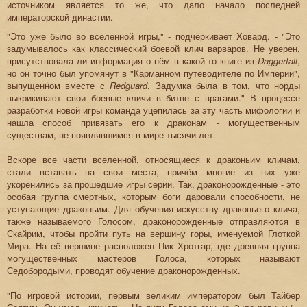
источником является то же, что дало начало последней
императорской династии.
"Это уже было во вселенной игры," - подчёркивает Ховард. - "Это
задумывалось как классический боевой клич варваров. Не уверен,
присутствовала ли информация о нём в какой-то книге из
Daggerfall
,
но он точно был упомянут в "Карманном путеводителе по Империи",
выпущенном вместе с
Redguard
. Задумка была в том, что норды
выкрикивают свои боевые кличи в битве с врагами." В процессе
разработки новой игры команда уцепилась за эту часть мифологии и
нашла способ привязать его к драконам - могущественным
существам, не появлявшимся в мире тысячи лет.
Вскоре все части вселенной, относящиеся к драконьим кличам,
стали вставать на свои места, причём многие из них уже
укоренились за прошедшие игры серии. Так, драконорожденные - это
особая группа смертных, которым боги даровали способности, не
уступающие драконьим. Для обучения искусству драконьего клича,
также называемого Голосом, драконорожденные отправляются в
Скайрим, чтобы пройти путь на вершину горы, именуемой Глоткой
Мира. На её вершине расположен Пик Хротгар, где древняя группа
могущественных мастеров Голоса, которых называют
Седобородыми, проводят обучение драконорожденных.
"По игровой истории, первым великим императором был Тайбер