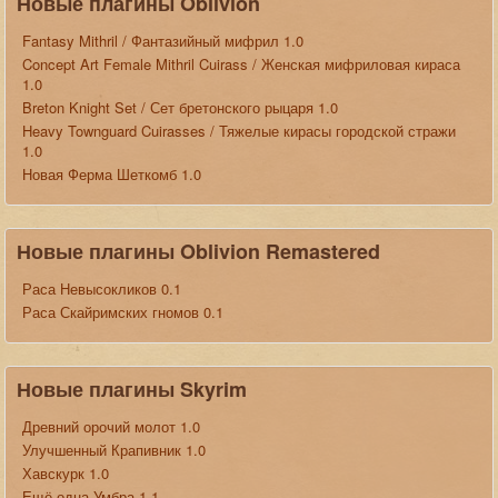
Новые плагины Oblivion
Fantasy Mithril / Фантазийный мифрил 1.0
Concept Art Female Mithril Cuirass / Женская мифриловая кираса
1.0
Breton Knight Set / Сет бретонского рыцаря 1.0
Heavy Townguard Cuirasses / Тяжелые кирасы городской стражи
1.0
Новая Ферма Шеткомб 1.0
Новые плагины Oblivion Remastered
Раса Невысокликов 0.1
Раса Скайримских гномов 0.1
Новые плагины Skyrim
Древний орочий молот 1.0
Улучшенный Крапивник 1.0
Хавскурк 1.0
Ещё одна Умбра 1.1