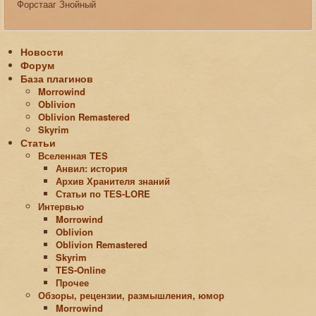
Форстааг Знойный
Новости
Форум
База плагинов
Morrowind
Oblivion
Oblivion Remastered
Skyrim
Статьи
Вселенная TES
Анвил: история
Архив Хранителя знаний
Статьи по ТЕS-LORE
Интервью
Morrowind
Oblivion
Oblivion Remastered
Skyrim
TES-Online
Прочее
Обзоры, рецензии, размышления, юмор
Morrowind