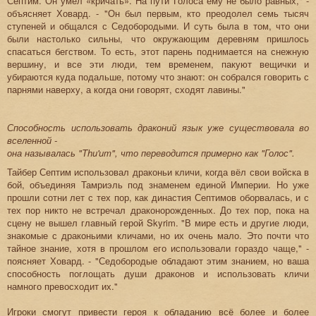
Септим. Он умел «кричать». На пути Голоса ему не было равных," -
объясняет Ховард. - "Он был первым, кто преодолел семь тысяч
ступеней и общался с Седобородыми. И суть была в том, что они
были настолько сильны, что окружающим деревням пришлось
спасаться бегством. То есть, этот парень поднимается на снежную
вершину, и все эти люди, тем временем, пакуют вещички и
убираются куда подальше, потому что знают: он собрался говорить с
парнями наверху, а когда они говорят, сходят лавины."
Способность использовать драконий язык уже существовала во
вселенной -
она называлась "Thu'um", что переводится примерно как "Голос".
Тайбер Септим использовал драконьи кличи, когда вёл свои войска в
бой, объединяя Тамриэль под знаменем единой Империи. Но уже
прошли сотни лет с тех пор, как династия Септимов оборвалась, и с
тех пор никто не встречал драконорожденных. До тех пор, пока на
сцену не вышел главный герой Skyrim. "В мире есть и другие люди,
знакомые с драконьими кличами, но их очень мало. Это почти что
тайное знание, хотя в прошлом его использовали гораздо чаще," -
поясняет Ховард. - "Седобородые обладают этим знанием, но ваша
способность поглощать души драконов и использовать кличи
намного превосходит их."
Игроки смогут привести героя к обладанию всё более и более