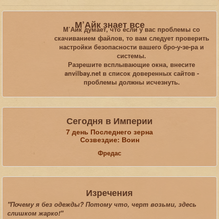
Вы здесь:
Главная
Статьи
М’Айк знает все
Обзоры, рецензии, размышления, юмор
Skyrim
М’Айк думает, что если у вас проблемы со
Драконий клич
скачиванием файлов, то вам следует проверить
настройки безопасности вашего бро-у-зе-ра и
системы.
Искать...
Разрешите всплывающие окна, внесите
anvilbay.net в список доверенных сайтов -
проблемы должны исчезнуть.
Сегодня в Империи
7 день Последнего зерна
Созвездие: Воин
Фредас
Изречения
"Почему я без одежды? Потому что, черт возьми, здесь
слишком жарко!"