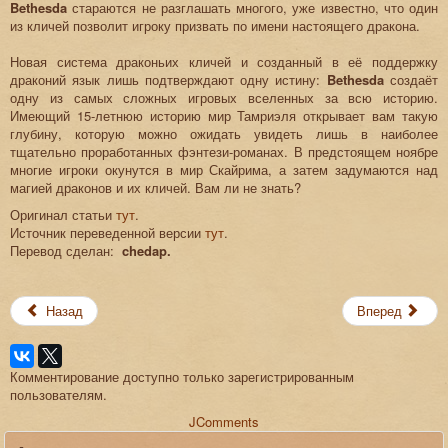
Bethesda
стараются не разглашать многого, уже известно, что один
из кличей позволит игроку призвать по имени настоящего дракона.
Новая система драконьих кличей и созданный в её поддержку
драконий язык лишь подтверждают одну истину:
Bethesda
создаёт
одну из самых сложных игровых вселенных за всю историю.
Имеющий 15-летнюю историю мир Тамриэля открывает вам такую
глубину, которую можно ожидать увидеть лишь в наиболее
тщательно проработанных фэнтези-романах. В предстоящем ноябре
многие игроки окунутся в мир Скайрима, а затем задумаются над
магией драконов и их кличей. Вам ли не знать?
Оригинал статьи
тут
.
Источник переведенной версии
тут
.
Перевод сделан:
chedap.
Назад
Вперед
Комментирование доступно только зарегистрированным
пользователям.
JComments