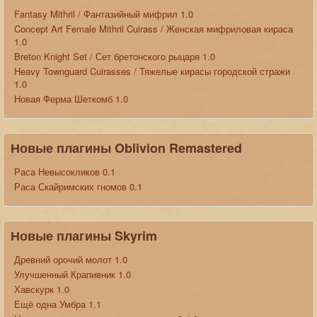
Fantasy Mithril / Фантазийный мифрил 1.0
Concept Art Female Mithril Cuirass / Женская мифриловая кираса
1.0
Breton Knight Set / Сет бретонского рыцаря 1.0
Heavy Townguard Cuirasses / Тяжелые кирасы городской стражи
1.0
Новая Ферма Шеткомб 1.0
Новые плагины Oblivion Remastered
Раса Невысокликов 0.1
Раса Скайримских гномов 0.1
Новые плагины Skyrim
Древний орочий молот 1.0
Улучшенный Крапивник 1.0
Хавскурк 1.0
Ещё одна Умбра 1.1