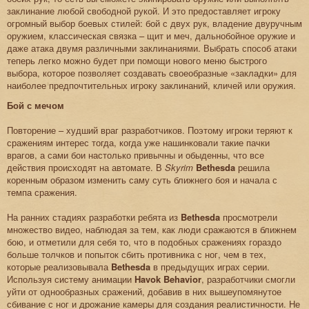
заклинание любой свободной рукой. И это предоставляет игроку
огромный выбор боевых стилей: бой с двух рук, владение двуручным
оружием, классическая связка – щит и меч, дальнобойное оружие и
даже атака двумя различными заклинаниями. Выбрать способ атаки
теперь легко можно будет при помощи нового меню быстрого
выбора, которое позволяет создавать своеобразные «закладки» для
наиболее предпочтительных игроку заклинаний, кличей или оружия.
Бой с мечом
Повторение – худший враг разработчиков. Поэтому игроки теряют к
сражениям интерес тогда, когда уже нашинковали такие пачки
врагов, а сами бои настолько привычны и обыденны, что все
действия происходят на автомате. В
Skyrim
Bethesda
решила
коренным образом изменить саму суть ближнего боя и начала с
темпа сражения.
На ранних стадиях разработки ребята из
Bethesda
просмотрели
множество видео, наблюдая за тем, как люди сражаются в ближнем
бою, и отметили для себя то, что в подобных сражениях гораздо
больше толчков и попыток сбить противника с ног, чем в тех,
которые реализовывала
Bethesda
в предыдущих играх серии.
Используя систему анимации
Havok Behavior
, разработчики смогли
уйти от однообразных сражений, добавив в них вышеупомянутое
сбивание с ног и дрожание камеры для создания реалистичности. Не