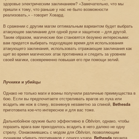
здоровье электрическим заклинанием? «Замечательно, что мы
пришли к тому, что раньше у нас не было возможности
реализовать,» - говорит Ховард.
В сражении с другим магом оптимальным вариантом будет выбрать
атакующее заклинание для одной руки и защитное – для другой.
Таким образом, магические бои становятся безумно интересными:
вам придется выбирать подходящее время для использования
атакующего заклинания, использовать отражающие заклинания как
щит во время магических атак противника и следить за уровнем
своей магики, своевременно повышая его при помощи зелий.
Лучники и убийцы
Однако не только маги и воины получили различные преимущества в
бою. Если вы предпочитаете отстреливать врагов из лука или
всадить им нож в спину, возникнув незаметно за спиной,
Bethesda
приготовила кое-что интересное и для вас тоже.
Дальнобойное оружие было эффективно в
Oblivion
, однако, чтобы
поразить врага вам приходилось всадить в него далеко не одну
стрелу. Ознакомившись с модом для
Oblivion
, позволяющим
лучникам убивать противников с одного удара,
Bethesda
решила