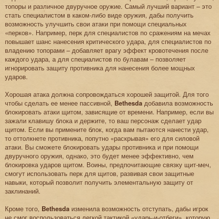
топоры и различное двуручное оружие. Самый лучший вариант – это
стать специалистом в каком-либо виде оружия, дабы получить
возможность улучшить свои атаки при помощи специальных
«перков». Например, перк для специалистов по сражениям на мечах
повышает шанс нанесения критического удара, для специалистов по
владению топорами – добавляет врагу эффект кровотечения после
каждого удара, а для специалистов по булавам – позволяет
игнорировать защиту противника для нанесения более мощных
ударов.
Хорошая атака должна сопровождаться хорошей защитой. Для того
чтобы сделать ее менее пассивной,
Bethesda
добавила возможность
блокировать атаки щитом, зависящие от времени. Например, если вы
зажали клавишу блока и держите, то ваш персонаж сделает удар
щитом. Если вы примените блок, когда вам пытаются нанести удар,
то оттолкнете противника, попутно «раскрывая» его для силовой
атаки. Вы сможете блокировать удары противника и при помощи
двуручного оружия, однако, это будет менее эффективно, чем
блокировка ударов щитом. Воины, предпочитающие связку щит-меч,
смогут использовать перк для щитов, развивая свои защитные
навыки, который позволит получить элементальную защиту от
заклинаний.
Кроме того,
Bethesda
изменила возможность отступать, дабы игрок
не смог воспользоваться легкой тактикой «ударь-и-отбеги», которую