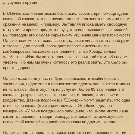
двуручного оружия.»
В
Oblivion
заклинания можно было использовать при помощи одной
ключевой кнопки, которая позволяла вам пользоваться ими во время
сражения на мечах, к примеру. Заставляя игрока иметь свободную
от оружия и прочих предметов руку для использования заклинаний,
мы подводим его к более серьезному изучению магических искусств.
Однако возможность использовать одно заклинание для левой руки,
а второе – для правой, порождает вопрос: сможем ли мы
комбинировать несколько заклинаний? На что Ховард только
улыбается: «Нам бы не хотелось пока говорить об этом, ибо мы не
уверены. Но нам бы очень хотелось это реализовать. Это было бы
просто здорово.»
Однако даже если у нас не будет возможности комбинировать
заклинания, недостатка в возможностях адепты волшебства и магии
не испытают, ибо в
Skyrim
к их услугам: более 85 заклинаний в 5
школах – разрушение, восстановление, иллюзия, изменение и
колдовство. Давние поклонники
TES
-серии могут заметить, что одна
магическая школа (мистицизм) исчезла. Это было сделано
намеренно. «У меня всегда было ощущение, что школа мистицизма
какая-то лишняя,» - говорит Ховард. Заклинания из исчезнувшей
магической школы были расформированы по другим школам.
Одним из самых привлекательных моментов использования магии в