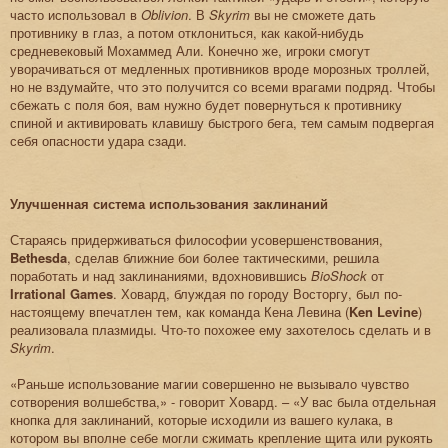
часто использовал в
Oblivion
. В
Skyrim
вы не сможете дать
противнику в глаз, а потом отклониться, как какой-нибудь
средневековый Мохаммед Али. Конечно же, игроки смогут
уворачиваться от медленных противников вроде морозных троллей,
но не вздумайте, что это получится со всеми врагами подряд. Чтобы
сбежать с поля боя, вам нужно будет повернуться к противнику
спиной и активировать клавишу быстрого бега, тем самым подвергая
себя опасности удара сзади.
Улучшенная система использования заклинаний
Стараясь придерживаться философии усовершенствования,
Bethesda
, сделав ближние бои более тактическими, решила
поработать и над заклинаниями, вдохновившись
BioShock
от
Irrational Games
. Ховард, блуждая по городу Восторгу, был по-
настоящему впечатлен тем, как команда Кена Левина (
Ken Levine
)
реализовала плазмиды. Что-то похожее ему захотелось сделать и в
Skyrim
.
«Раньше использование магии совершенно не вызывало чувство
сотворения волшебства,» - говорит Ховард. – «У вас была отдельная
кнопка для заклинаний, которые исходили из вашего кулака, в
котором вы вполне себе могли сжимать крепление щита или рукоять