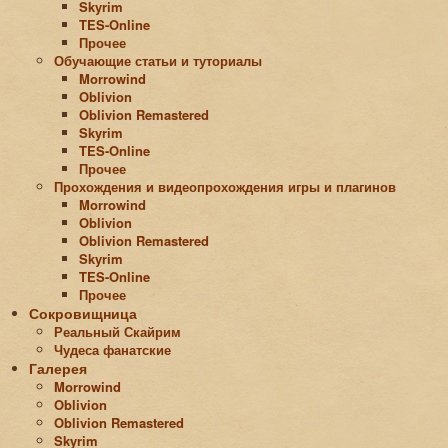
Skyrim
TES-Online
Прочее
Обучающие статьи и туториалы
Morrowind
Oblivion
Oblivion Remastered
Skyrim
TES-Online
Прочее
Прохождения и видеопрохождения игры и плагинов
Morrowind
Oblivion
Oblivion Remastered
Skyrim
TES-Online
Прочее
Сокровищница
Реальный Скайрим
Чудеса фанатские
Галерея
Morrowind
Oblivion
Oblivion Remastered
Skyrim