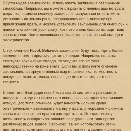
Skyrim
будет возможность использовать заклинания различными
способами. Например, вы можете отправить огненный шар во врага
издалека, зажимая клавишу заклинания испускания огня, можете
установить на землю руну, превращающуюся в ловушку при
приближении врага, а можете установить заклинание для обеих рук и
наносить огромный урон врагу, хотя это очень быстро истощит ваш
запас магики. Все вышеописанное касается и заклинаний холода и
электричества.
С технологией
Havok Behavior
заклинания будут выглядеть более
зрелищно, чем в предыдущих играх серии. Например, если вы
скастуете заклинание холода, то увидите его эффект
непосредственно на коже врага. Если вы используете огненное
заклинание, швырнув огненный шар в противника, то местность
вокруг вас охватит пламя, наносящее ожоги всему, чего оно
коснется.
Более того, благодаря новой магической системе игрок сможет
получать выгоду от постоянного использования одного заклинания
атакующего типа: огненное будет наносить больше урона,
электрическое – высасывать магику у врага, а морозное – снижать
запас жизненных сил врага и замедлять его. Это даст игроку
возможность выбирать заклинания определенного типа против
различных видов врагов. Например, зачем использовать огонь
против мага, если можно высосать его магику, а заодно и снизить