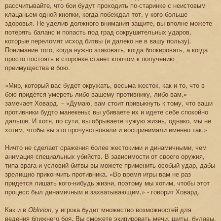
рассчитывайте, что бои будут проходить по-старинке с неистовым
клацаньем одной кнопки, когда побеждал тот, у кого больше
здоровья. Не уделив должного внимания защите, вы вполне можете
потерять баланс и попасть под град сокрушительных ударов,
которые переломят исход битвы (и далеко не в вашу пользу).
Понимание того, когда нужно атаковать, когда блокировать, а когда
просто постоять в сторонке станет ключом к получению
преимущества в бою.
«Мир, который вас будет окружать, весьма жесток, как и то, что в
бою придется умереть либо вашему противнику, либо вам,» -
замечает Ховард. – «Думаю, вам стоит привыкнуть к тому, что ваши
противники будто манекены: вы убиваете их и идете себе спокойно
дальше. И хотя, по сути, вы обрываете чужую жизнь, однако, мы не
хотим, чтобы вы это прочувствовали и воспринимали именно так.»
Ничто не сделает сражения более жестокими и динамичными, чем
анимация специальных убийств. В зависимости от своего оружия,
типа врага и условий битвы вы можете применить особый удар, дабы
зрелищно прикончить противника. «Во время игры вам не раз
придется лишать кого-нибудь жизни, поэтому мы хотим, чтобы этот
процесс был динамичным и захватывающим,» - говорит Ховард.
Как и в
Oblivion
, у игрока будет множество возможностей для
ведения ближнего боя. Вы сможете экипировать мечи, щиты, булавы,