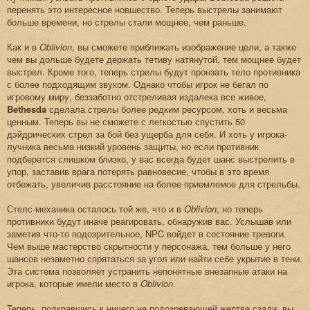
перенять это интересное новшество. Теперь выстрелы занимают
больше времени, но стрелы стали мощнее, чем раньше.
Как и в
Oblivion
, вы сможете приближать изображение цели, а также
чем вы дольше будете держать тетиву натянутой, тем мощнее будет
выстрел. Кроме того, теперь стрелы будут пронзать тело противника
с более подходящим звуком. Однако чтобы игрок не бегал по
игровому миру, беззаботно отстреливая издалека все живое,
Bethesda
сделала стрелы более редким ресурсом, хоть и весьма
ценным. Теперь вы не сможете с легкостью спустить 50
дэйдрических стрел за бой без ущерба для себя. И хоть у игрока-
лучника весьма низкий уровень защиты, но если противник
подберется слишком близко, у вас всегда будет шанс выстрелить в
упор, заставив врага потерять равновесие, чтобы в это время
отбежать, увеличив расстояние на более приемлемое для стрельбы.
Стелс-механика осталось той же, что и в
Oblivion
, но теперь
противники будут иначе реагировать, обнаружив вас. Услышав или
заметив что-то подозрительное, NPC войдет в состояние тревоги.
Чем выше мастерство скрытности у персонажа, тем больше у него
шансов незаметно спрятаться за угол или найти себе укрытие в тени.
Эта система позволяет устранить непонятные внезапные атаки на
игрока, которые имели место в
Oblivion
.
Теперь, подкравшись к ничего не подозревающей жертве сзади, вы