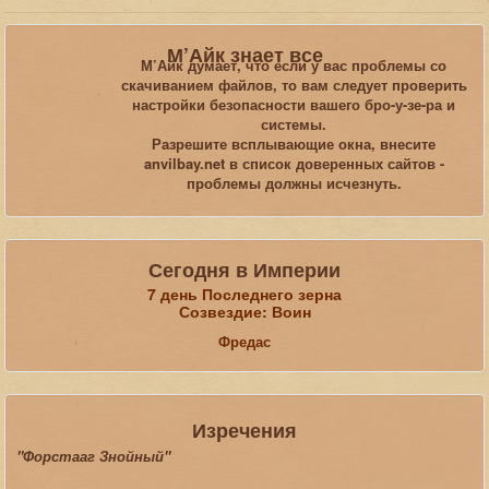
Вы здесь:
Главная
Статьи
М’Айк знает все
Обзоры, рецензии, размышления, юмор
Skyrim
М’Айк думает, что если у вас проблемы со
Улучшенная боевая система в Skyrim
скачиванием файлов, то вам следует проверить
настройки безопасности вашего бро-у-зе-ра и
системы.
Искать...
Разрешите всплывающие окна, внесите
anvilbay.net в список доверенных сайтов -
проблемы должны исчезнуть.
Сегодня в Империи
7 день Последнего зерна
Созвездие: Воин
Фредас
Изречения
"Форстааг Знойный"