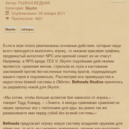
Автор:
РЫЖАЯ ВЕДЬМА
Категория:
Skyrim
Опубликовано: 25 января 2011
Просмотров: 4921
Skyrim
обзоры
Если в игре плохо реализованы основные действия, которые чаще
всего приходится выполнять игроку, то никакая красивая графика,
продвинутый интеллект NPC или крепкий сюжет ее не спасут.
Например, в RPG вроде
TES V: Skyrim
подобными действиями
являются: сражение мечом, стрельба из лука и кастование
заклинаний против бесчисленных полчищ врагов, поджидающих
вашего героя в подземельях. Рассмотрев все преимущества и
недостатки боевой системы в
Oblivion
,
Bethesda Studios
принялись
за разработку новой для
Skyrim
.
«Мы хотим, чтобы больше аспектов боя зависело от игрока,» -
говорит Тодд Ховард. – «Знаете, я иногда сравниваю сражения из
наших прошлых игр с палочками для еды: вы ровно так же
размахиваете ими перед собой без всякой системы.»
Bethesda
предлагает игроку новую систему владения оружием для
обеих рук, то есть вы сможете экипировать оружие или выполнять