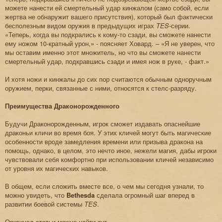
можете нанести ей смертельный удар кинжалом (само собой, если
жертва не обнаружит вашего присутствия), который был фактически
бесполезным видом оружия в предыдущих играх
TES
-серии.
«Теперь, когда вы подкрались к кому-то сзади, вы сможете нанести
ему ножом 10-кратный урон,» - поясняет Ховард. – «Я не уверен, что
мы оставим именно этот множитель, но что вы сможете нанести
смертельный удар, подкравшись сзади и имея нож в руке, - факт.»
И хотя ножи и кинжалы до сих пор считаются обычным одноручным
оружием, перки, связанные с ними, относятся к стелс-разряду.
Преимущества Драконорожденного
Будучи Драконорожденным, игрок сможет издавать опаснейшие
драконьи кличи во время боя. У этих кличей могут быть магические
особенности вроде замедления времени или призыва дракона на
помощь, однако, в целом, это нечто иное, нежели магия, дабы игроки
чувствовали себя комфортно при использовании кличей независимо
от уровня их магических навыков.
В общем, если сложить вместе все, о чем мы сегодня узнали, то
можно увидеть, что
Bethesda
сделала огромный шаг вперед в
развитии боевой системы
TES
.
Оригинал статьи можно найти
тут
.