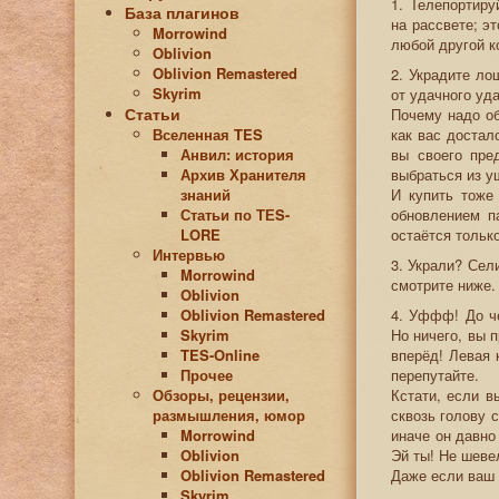
1. Телепортиру
База плагинов
на рассвете; э
Morrowind
любой другой к
Oblivion
Oblivion Remastered
2. Украдите ло
Skyrim
от удачного уда
Статьи
Почему надо об
Вселенная TES
как вас достал
Анвил: история
вы своего пре
Архив Хранителя
выбраться из у
знаний
И купить тоже
Статьи по ТЕS-
обновлением п
LORE
остаётся только
Интервью
3. Украли? Сел
Morrowind
смотрите ниже.
Oblivion
Oblivion Remastered
4. Уффф! До че
Skyrim
Но ничего, вы 
TES-Online
вперёд! Левая 
Прочее
перепутайте.
Обзоры, рецензии,
Кстати, если в
размышления, юмор
сквозь голову 
Morrowind
иначе он давно
Oblivion
Эй ты! Не шеве
Oblivion Remastered
Даже если ваш 
Skyrim