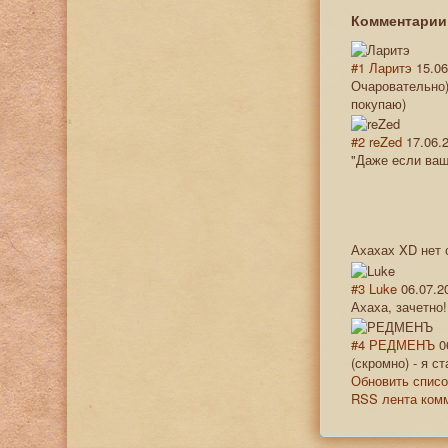
Комментари
#1
Ларитэ
15.06
Очаровательно)
покупаю)
#2
reZed
17.06.
"Даже если ваш
Ахахах XD нет
#3
Luke
06.07.2
Ахаха, зачетно
#4
РЕДМЕНЪ
0
(скромно) - я ст
Обновить списо
RSS лента комм