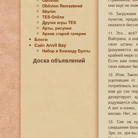
Oblivion
они ещё не зна
Oblivion Remastered
Skyrim
10. Загружаем
TES-Online
пунктов, предв
Другие игры TES
оказался бесси
Арты, рисунки
11. Это... вс
Архив старой галереи
Вайтрана, а зн
Блоги
свои штаны н
Сайт Аnvil Вay
(разумеется, в
Набор в Команду Бухты
крайней мере с
Доска объявлений
Если вам пове
свои навыки бе
12. Итак, Зако
уцелевшие от 
потребовать во
вам до сих пор
дезертирует, 
вздумается обы
А вот и конюх,
желаю. Нет, не 
13. Сев на ку
свершения боле
Зря, ох, зря вы