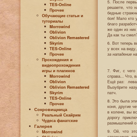
5. После перв
TES-Online
решаете, что н
Прочее
бедные стражни
Обучающие статьи и
боя! Мало кто 
туториалы
благо разработ
Morrowind
же один из них
Oblivion
Да как ты смел
Oblivion Remastered
Skyrim
6. Вот теперь 
TES-Online
у всех на виду
Прочее
за нападение н
Прохождения и
видеопрохождения
игры и плагинов
7. Фиг, с чег
Morrowind
справа... Что, 
Oblivion
Ещё раз: левая
Oblivion Remastered
Вызубрите назу
Skyrim
патч.
TES-Online
8. Это была эп
Прочее
коня, другие ч
Сокровищница
в колене, вы в
Реальный Скайрим
дорогу приклю
Чудеса фанатские
размышлений о
Галерея
9. Ой, что эт
Morrowind
стражников, вз