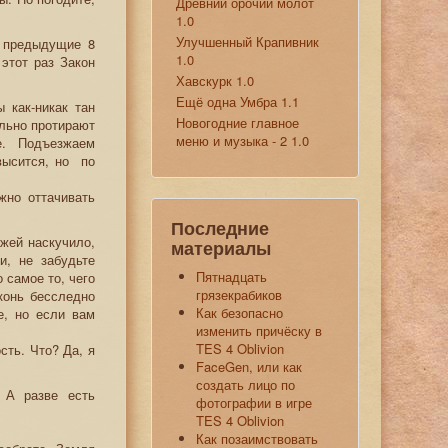
Древний орочий молот
1.0
Улучшенный Крапивник
м предыдущие 8
1.0
 этот раз Закон
Хавскурк 1.0
Ещё одна Умбра 1.1
 как-никак тан
Новогодние главное
ально протирают
меню и музыка - 2 1.0
е. Подъезжаем
овысится, но по
жно оттачивать
Последние
ажей наскучило,
материалы
и, не забудьте
Пятнадцать
 самое то, чего
грязекрабиков
конь бесследно
Как безопасно
е, но если вам
изменить причёску в
TES 4 Oblivion
сть. Что? Да, я
FaceGen, или как
создать лицо по
 А разве есть
фотографии в игре
TES 4 Oblivion
Как позаимствовать