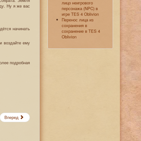
собрата. Земля
лицо неигрового
ду. Ну я же вас
персонажа (NPC) в
игре TES 4 Oblivion
Перенос лица из
сохранения в
идётся начинать
сохранение в TES 4
Oblivion
ли воздайте ему
более подробная
Вперед