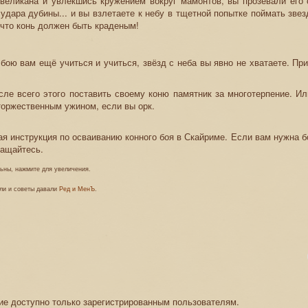
великана и увлекшись кружением вокруг мамонтов, вы прозевали его 
 удара дубины... и вы взлетаете к небу в тщетной попытке поймать звез
что конь должен быть краденым!
 бою вам ещё учиться и учиться, звёзд с неба вы явно не хватаете. Пр
сле всего этого поставить своему коню памятник за многотерпение. И
 торжественным ужином, если вы орк.
ая инструкция по осваиванию конного боя в Скайриме. Если вам нужна 
ращайтесь.
льны, нажмите для увеличения.
ли и советы давали
Ред и МенЪ
.
е доступно только зарегистрированным пользователям.