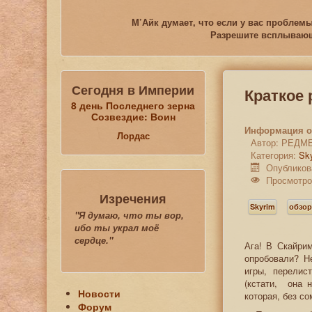
М’Айк думает, что если у вас проблемы
Разрешите всплывающи
Сегодня в Империи
Краткое
8 день Последнего зерна
Созвездие: Воин
Информация о
Лордас
Автор:
РЕДМ
Категория:
Sk
Опубликов
Просмотро
Изречения
Skyrim
обзо
"Я думаю, что ты вор,
ибо ты украл моё
сердце."
Ага! В Скайри
опробовали? Н
игры, перели
(кстати, она 
Новости
которая, без с
Форум