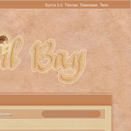
Бухта 2.0. Тёплая. Ламповая. Твоя.
айриме