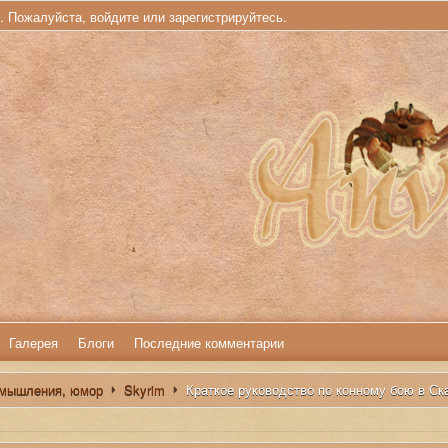
ь. Пожалуйста,
войдите
или
зарегистрируйтесь
.
Галерея
Блоги
Последние комментарии
змышления, юмор
Skyrim
Краткое руководство по конному бою в Ск