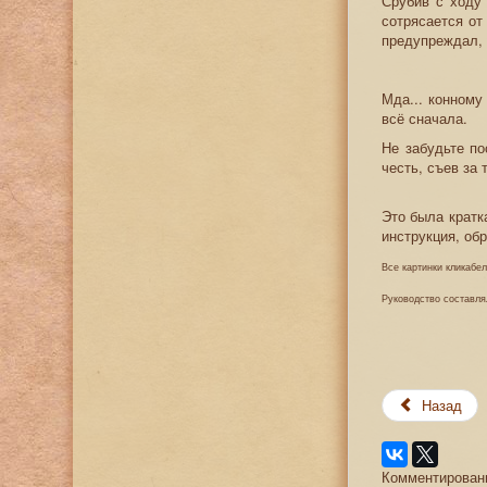
Срубив с ходу 
сотрясается от
предупреждал, 
Мда... конному
всё сначала.
Не забудьте по
честь, съев за
Это была кратк
инструкция, об
Все картинки кликабе
Руководство составля
Назад
Комментировани