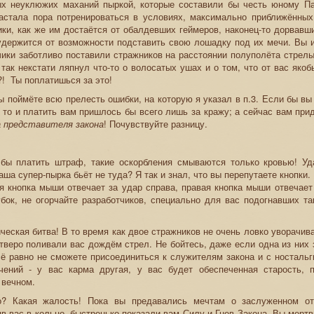
ых неуклюжих маханий пыркой, которые составили бы честь юному П
астала пора потренироваться в условиях, максимально приближённых 
ки, как же им достаётся от обалдевших геймеров, наконец-то дорвавш
удержится от возможности подставить свою лошадку под их мечи. Вы и
чики заботливо поставили стражников на расстоянии полуполёта стрелы
 так некстати ляпнул что-то о волосатых ушах и о том, что от вас якоб
?! Ты поплатишься за это!
вы поймёте всю прелесть ошибки, на которую я указал в п.3. Если бы в
, то и платить вам пришлось бы всего лишь за кражу; а сейчас вам при
а представителя закона
! Почувствуйте разницу.
о бы платить штраф, такие оскорбления смываются только кровью! Уд
ваша супер-пырка бьёт не туда? Я так и знал, что вы перепутаете кнопки.
 кнопка мыши отвечает за удар справа, правая кнопка мыши отвечает 
бок, не огорчайте разработчиков, специально для вас подогнавших та
ическая битва! В то время как двое стражников не очень ловко уворачив
етверо поливали вас дождём стрел. Не бойтесь, даже если одна из них 
сё равно не сможете присоединиться к служителям закона и с носталь
чений - у вас карма другая, у вас будет обеспеченная старость, 
 вечном.
о? Какая жалость! Пока вы предавались мечтам о заслуженном от
яв вас в кольцо, быстренько показали вам Силу и Гнев Закона. Вы мертв