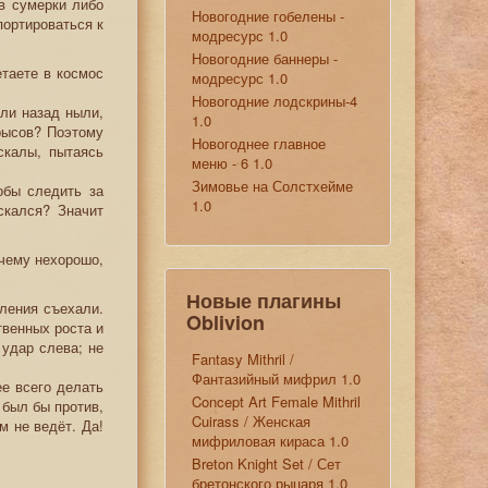
в сумерки либо
Новогодние гобелены -
портироваться к
модресурс 1.0
Новогодние баннеры -
етаете в космос
модресурс 1.0
Новогодние лодскрины-4
ли назад ныли,
1.0
рысов? Поэтому
Новогоднее главное
скалы, пытаясь
меню - 6 1.0
Зимовье на Солстхейме
обы следить за
1.0
скался? Значит
очему нехорошо,
Новые плагины
вления съехали.
Oblivion
твенных роста и
 удар слева; не
Fantasy Mithril /
Фантазийный мифрил 1.0
ее всего делать
Concept Art Female Mithril
 был бы против,
Cuirass / Женская
м не ведёт. Да!
мифриловая кираса 1.0
Breton Knight Set / Сет
бретонского рыцаря 1.0