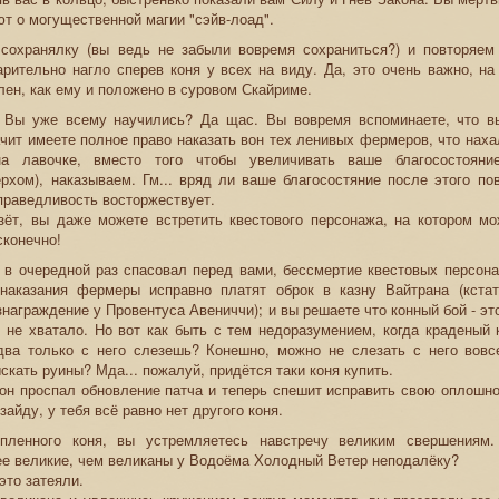
ют о могущественной магии "сэйв-лоад".
 сохранялку (вы ведь не забыли вовремя сохраниться?) и повторяе
арительно нагло сперев коня у всех на виду. Да, это очень важно, на
лен, как ему и положено в суровом Скайриме.
ё? Вы уже всему научились? Да щас. Вы вовремя вспоминаете, что вы
ачит имеете полное право наказать вон тех ленивых фермеров, что нах
а лавочке, вместо того чтобы увеличивать ваше благосостояни
ерхом), наказываем. Гм... вряд ли ваше благосостяние после этого п
праведливость восторжествует.
зёт, вы даже можете встретить квестового персонажа, на котором мо
сконечно!
н в очередной раз спасовал перед вами, бессмертие квестовых персон
наказания фермеры исправно платят оброк в казну Вайтрана (кстат
знаграждение у Провентуса Авениччи); и вы решаете что конный бой - это
 не хватало. Но вот как быть с тем недоразумением, когда краденый 
едва только с него слезешь? Конешно, можно не слезать с него вовс
скать руины? Мда... пожалуй, придётся таки коня купить.
 он проспал обновление патча и теперь спешит исправить свою оплошно
зайду, у тебя всё равно нет другого коня.
пленного коня, вы устремляетесь навстречу великим свершениям.
е великие, чем великаны у Водоёма Холодный Ветер неподалёку?
 это затеяли.