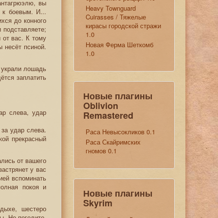
антагрюэлю, вы
Heavy Townguard
к боевым. И...
Cuirasses / Тяжелые
ихся до конного
кирасы городской стражи
 подставляете;
1.0
 от вас. К тому
Новая Ферма Шеткомб
ы несёт псиной.
1.0
ы украли лошадь
дётся заплатить
Новые плагины
Oblivion
ар слева, удар
Remastered
за удар слева.
Раса Невысокликов 0.1
кой прекрасный
Раса Скайримских
гномов 0.1
ались от вашего
застрянет у вас
гией вспоминать
полная покоя и
Новые плагины
Skyrim
дыхе, шестеро
ы. Но погодите,