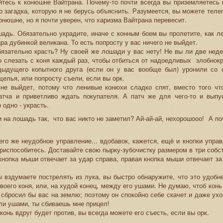
йтесь к конюшне Вайтрана. Почему-то почти всегда вы приземляетесь 
то загадка, которую я не берусь объяснить. Разумеется, вы можете теле
онюшне, но я почти уверен, что харизма Вайтрана перевесит.
шадь. Обязательно украдите, иначе с конным боем вы пролетите, как л
ра дубинкой великана. То есть попросту у вас ничего не выйдет.
язательно красть? Ну своей же лошади у вас нету! Не вы ли две неде
о слезать с коня каждый раз, чтобы отбиться от надоедливых злобнок
дыдущего копытного друга (если он у вас вообще был) уронили со 
щелья, или попросту съели, если вы орк.
 не выйдет, потому что ленивые конюхи сладко спят, вместо того чт
атча и приветливо ждать покупателя. А патч же для чего-то и выпу
 одно - украсть.
и на лошадь так, что вас никто не заметил? Ай-ай-ай, нехорошооо! А п
го же неудобное управление... вдобавок, кажется, ещё и кнопки упра
приспособитесь. Доставайте свою пырку-зубочистку размером в три собс
кнопка мыши отвечает за удар справа, правая кнопка мыши отвечает за
ы вздумаете пострелять из лука, вы быстро обнаружите, что это удобн
своего коня, или, на худой конец, между его ушами. Не думаю, чтоб конь
 сбросил бы вас на землю; поэтому он спокойно себе скачет и даже ухо
ли ушами, ты сбиваешь мне прицел!
конь вдруг будет против, вы всегда можете его съесть, если вы орк.