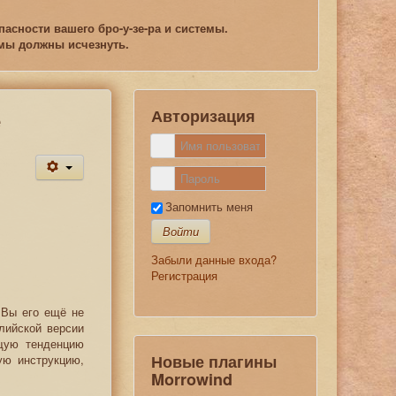
асности вашего бро-у-зе-ра и системы.
емы должны исчезнуть.
Авторизация
е
Запомнить меня
Войти
Забыли данные входа?
Регистрация
 Вы его ещё не
лийской версии
щую тенденцию
Новые плагины
ую инструкцию,
Morrowind