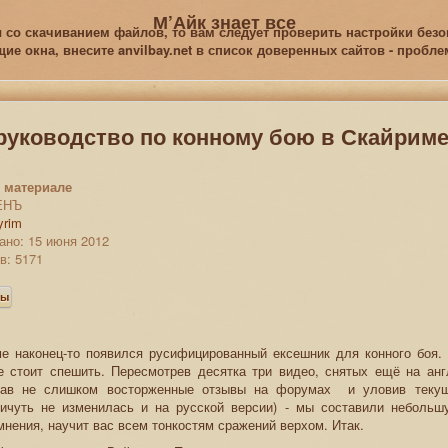
М’Айк знает все
 со скачиванием файлов, то вам следует проверить настройки безоп
е окна, внесите anvilbay.net в список доверенных сайтов - пробл
 руководство по конному бою в Скайрим
 материале
ЕНЪ
yrim
ано: 15 июня 2012
в: 5171
ры
ме наконец-то появился русифицированный ексешник для конного боя.
е стоит спешить. Пересмотрев десятка три видео, снятых ещё на анг
став не слишком восторженные отзывы на форумах и уловив теку
ничуть не изменилась и на русской версии) - мы составили небольш
омнения, научит вас всем тонкостям сражений верхом. Итак.