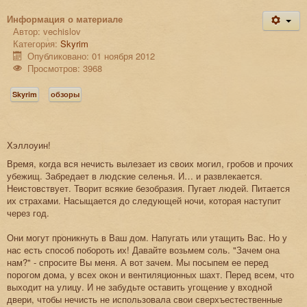
Информация о материале
Автор:
vechislov
Категория:
Skyrim
Опубликовано: 01 ноября 2012
Просмотров: 3968
Skyrim
обзоры
Хэллоуин!
Время, когда вся нечисть вылезает из своих могил, гробов и прочих
убежищ. Забредает в людские селенья. И… и развлекается.
Неистовствует. Творит всякие безобразия. Пугает людей. Питается
их страхами. Насыщается до следующей ночи, которая наступит
через год.
Они могут проникнуть в Ваш дом. Напугать или утащить Вас. Но у
нас есть способ побороть их! Давайте возьмем соль. "Зачем она
нам?" - спросите Вы меня. А вот зачем. Мы посыпем ее перед
порогом дома, у всех окон и вентиляционных шахт. Перед всем, что
выходит на улицу. И не забудьте оставить угощение у входной
двери, чтобы нечисть не использовала свои сверхъестественные