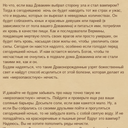
Но что, если ваш Довакиин выбрал сторону зла и стал вампиром?
Тогда в сегодняшнюю ночь он будет наводить тот же страх и ужас,
что и ведьмы, которых он вырезал в неведомых количествах. Он
будет соблазнять юных и красивых девушек или парней (в
зависимости от пола вашего Довакиина) и питаться ими, потребляя
их кровь в качестве пищи. Как и последователи Вермины,
поедающие мертвую плоть своих врагов или просто умерших, он
будет пить кровь, насыщая свои жилы ею, чтобы увеличить свои
силы. Сегодня он наестся надолго, особенно если голодал перед
сегодняшней ночью. И нам остается молить Богов, чтобы те
несчастные не очнулись в подвале дома Довакиина или не стали
такими же, как и он.
Будем надеяться, что такие Драконорожденные узрят божественный
свет и найдут способ исцелиться от этой болезни, которая делает из
них «мерзопакостную» нечисть.
И давайте не будем забывать про нашу точно такую же
«мерзопакостную» нечисть. Пойдите и проверьте еще раз ваши
соляные барьеры. Досыпьте соли, если вам кажется мало. Ну, а
если Вы собрались со своими друзьями пойти и прогуляться
сегодняшней ночью, то не забудьте взять с собой святую воду. И не
попадайтесь на красноречивые и пышные речи! Вдруг это вампир?
Надеюсь, Вы не хотите пополнить ряды нечисти.