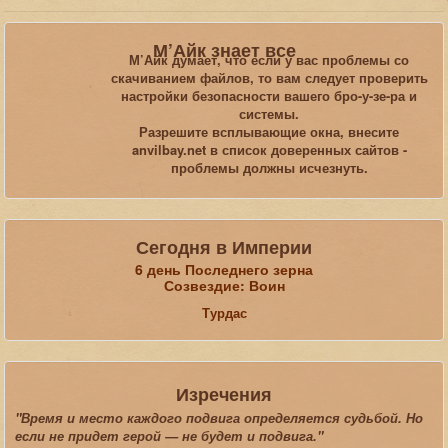
Вы здесь:
Главная
Статьи
М’Айк знает все
Обзоры, рецензии, размышления, юмор
Skyrim
М’Айк думает, что если у вас проблемы со
Хеллоуин в Скайриме
скачиванием файлов, то вам следует проверить
настройки безопасности вашего бро-у-зе-ра и
системы.
Искать...
Разрешите всплывающие окна, внесите
anvilbay.net в список доверенных сайтов -
проблемы должны исчезнуть.
Сегодня в Империи
6 день Последнего зерна
Созвездие: Воин
Турдас
Изречения
"Время и место каждого подвига определяется судьбой. Но
если не придет герой — не будет и подвига."