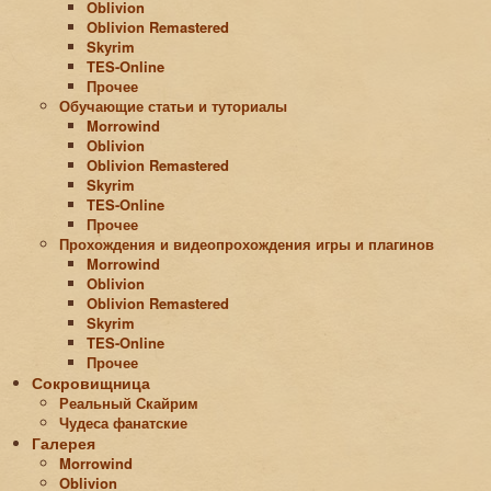
Oblivion
Oblivion Remastered
Skyrim
TES-Online
Прочее
Обучающие статьи и туториалы
Morrowind
Oblivion
Oblivion Remastered
Skyrim
TES-Online
Прочее
Прохождения и видеопрохождения игры и плагинов
Morrowind
Oblivion
Oblivion Remastered
Skyrim
TES-Online
Прочее
Сокровищница
Реальный Скайрим
Чудеса фанатские
Галерея
Morrowind
Oblivion