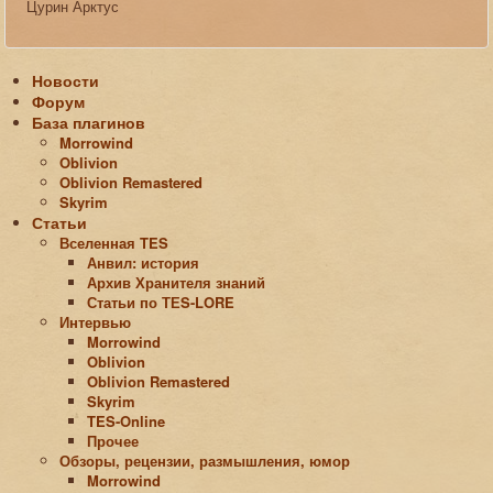
Цурин Арктус
Новости
Форум
База плагинов
Morrowind
Oblivion
Oblivion Remastered
Skyrim
Статьи
Вселенная TES
Анвил: история
Архив Хранителя знаний
Статьи по ТЕS-LORE
Интервью
Morrowind
Oblivion
Oblivion Remastered
Skyrim
TES-Online
Прочее
Обзоры, рецензии, размышления, юмор
Morrowind