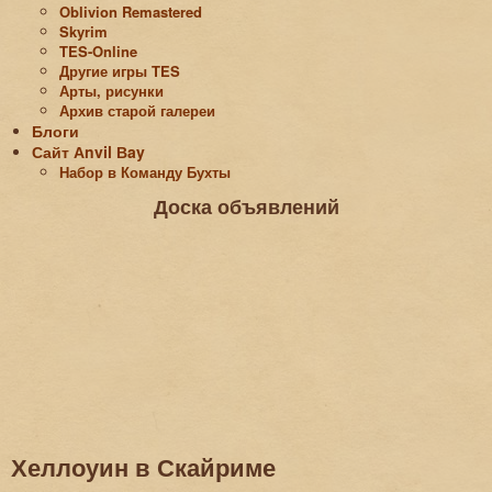
Oblivion Remastered
Skyrim
TES-Online
Другие игры TES
Арты, рисунки
Архив старой галереи
Блоги
Сайт Аnvil Вay
Набор в Команду Бухты
Доска объявлений
Хеллоуин в Скайриме