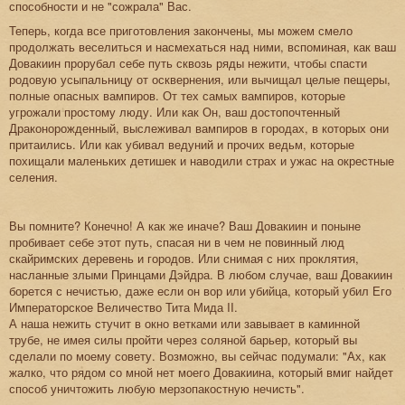
способности и не "сожрала" Вас.
Теперь, когда все приготовления закончены, мы можем смело
продолжать веселиться и насмехаться над ними, вспоминая, как ваш
Довакиин прорубал себе путь сквозь ряды нежити, чтобы спасти
родовую усыпальницу от осквернения, или вычищал целые пещеры,
полные опасных вампиров. От тех самых вампиров, которые
угрожали простому люду. Или как Он, ваш достопочтенный
Драконорожденный, выслеживал вампиров в городах, в которых они
притаились. Или как убивал ведуний и прочих ведьм, которые
похищали маленьких детишек и наводили страх и ужас на окрестные
селения.
Вы помните? Конечно! А как же иначе? Ваш Довакиин и поныне
пробивает себе этот путь, спасая ни в чем не повинный люд
скайримских деревень и городов. Или снимая с них проклятия,
насланные злыми Принцами Дэйдра. В любом случае, ваш Довакиин
борется с нечистью, даже если он вор или убийца, который убил Его
Императорское Величество Тита Мида II.
А наша нежить стучит в окно ветками или завывает в каминной
трубе, не имея силы пройти через соляной барьер, который вы
сделали по моему совету. Возможно, вы сейчас подумали: "Ах, как
жалко, что рядом со мной нет моего Довакиина, который вмиг найдет
способ уничтожить любую мерзопакостную нечисть".