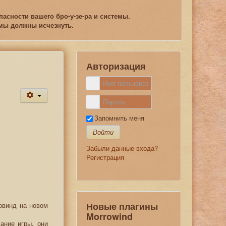
асности вашего бро-у-зе-ра и системы.
емы должны исчезнуть.
Авторизация
Запомнить меня
Войти
Забыли данные входа?
Регистрация
Новые плагины
ровинд на новом
Morrowind
ание игры, они