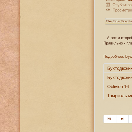
Опубликов
Просмотро
The Elder Scroll
...А вот и втор
Правильно - пл
Подробнее: Бу
Бухтодюжин
Бухтодюжи
Oblivion 16
Тамриэль м