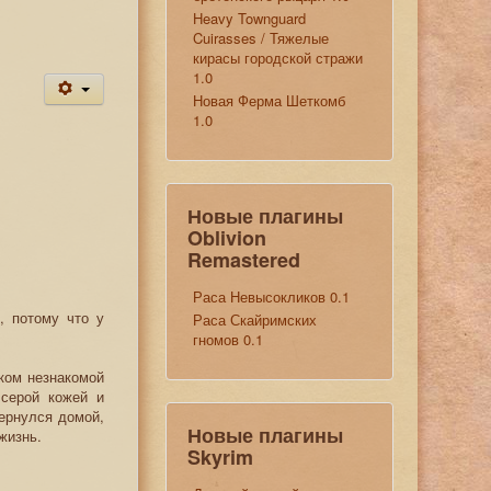
Heavy Townguard
Cuirasses / Тяжелые
кирасы городской стражи
1.0
Новая Ферма Шеткомб
1.0
Новые плагины
Oblivion
Remastered
Раса Невысокликов 0.1
, потому что у
Раса Скайримских
гномов 0.1
ском незнакомой
 серой кожей и
ернулся домой,
Новые плагины
 жизнь.
Skyrim