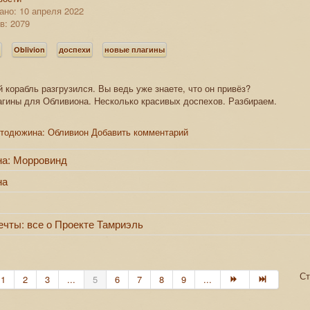
ано: 10 апреля 2022
в: 2079
s
Oblivion
доспехи
новые плагины
ой корабль разгрузился. Вы ведь уже знаете, что он привёз?
агины для Обливиона. Несколько красивых доспехов. Разбираем.
хтодюжина: Обливион
Добавить комментарий
а: Морровинд
на
ечты: все о Проекте Тамриэль
Ст
1
2
3
...
5
6
7
8
9
...