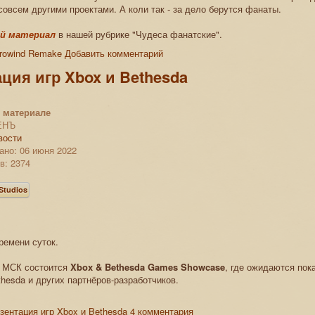
совсем другими проектами. А коли так - за дело берутся фанаты.
й материал
в нашей рубрике "Чудеса фанатские".
rowind Remake
Добавить комментарий
ция игр Xbox и Bethesda
 материале
ЕНЪ
вости
ано: 06 июня 2022
в: 2374
Studios
ремени суток.
0 МСК состоится
Xbox & Bethesda Games Showcase
, где ожидаются пок
thesda и других партнёров-разработчиков.
зентация игр Xbox и Bethesda
4 комментария