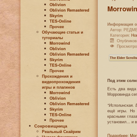
Oblivion
Morrowin
Oblivion Remastered
Skyrim
TES-Online
Информация о
Прочее
Автор:
РЕДМ
Обучающие статьи и
Категория:
Но
туториалы
Опубликов
Morrowind
Просмотро
Oblivion
Oblivion Remastered
The Elder Scroll
Skyrim
TES-Online
Прочее
Прохождения и
Под этим солн
видеопрохождения
игры и плагинов
Есть два вида
Morrowind
Морровинда се
Oblivion
Oblivion Remastered
"Исполинская. 
Skyrim
ещё игры. Но 
TES-Online
красными глаза
Прочее
установил... и 
Сокровищница
Реальный Скайрим
Подробнее: Mor
Чудеса фанатские