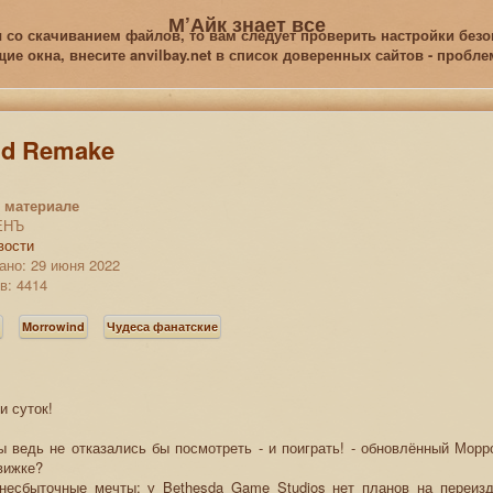
М’Айк знает все
 со скачиванием файлов, то вам следует проверить настройки безоп
е окна, внесите anvilbay.net в список доверенных сайтов - пробл
nd Remake
 материале
ЕНЪ
вости
ано: 29 июня 2022
в: 4414
s
Morrowind
Чудеса фанатские
и суток!
ы ведь не отказались бы посмотреть - и поиграть! - обновлённый Мор
вижке?
 несбыточные мечты: у Bethesda Game Studios нет планов на переизд