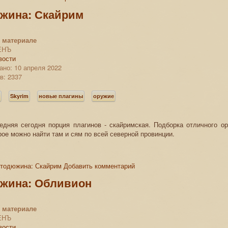
жина: Скайрим
 материале
ЕНЪ
вости
ано: 10 апреля 2022
в: 2337
s
Skyrim
новые плагины
оружие
ледняя сегодня порция плагинов - скайримская. Подборка отличного 
орое можно найти там и сям по всей северной провинции.
хтодюжина: Скайрим
Добавить комментарий
жина: Обливион
 материале
ЕНЪ
вости