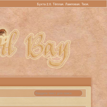
Бухта 2.0. Тёплая. Ламповая. Твоя.