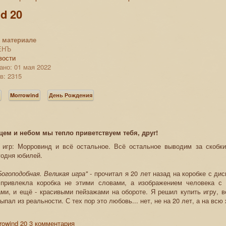
d 20
 материале
ЕНЪ
вости
ано: 01 мая 2022
в: 2315
s
Morrowind
День Рождения
цем и небом мы тепло приветствуем тебя, друг!
 игр: Морровинд и всё остальное. Всё остальное выводим за скобки
годня юбилей.
Богоподобная. Великая игра"
- прочитал я 20 лет назад на коробке с ди
привлекла коробка не этими словами, а изображением человека с
ми, и ещё - красивыми пейзажами на обороте. Я решил купить игру, в
выпал из реальности. С тех пор это любовь... нет, не на 20 лет, а на всю
rowind 20
3 комментария