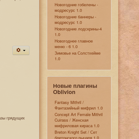
Новогодние гобелены -
модресурс 1.0
Новогодние баннеры -
модресурс 1.0
Новогодние лодскрины-4
1.0
Новогоднее главное
меню - 6 1.0
Зимовье на Солстхейме
1.0
Новые плагины
Oblivion
Fantasy Mithril /
Фантазийный мифрил 1.0
Concept Art Female Mithril
азы грядущих
Cuirass / Женская
мифриловая кираса 1.0
Breton Knight Set / Сет
бретонского рыцаря 1.0