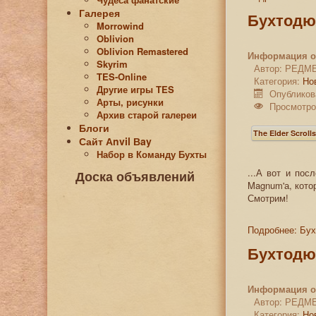
Галерея
Бухтодю
Morrowind
Oblivion
Oblivion Remastered
Информация о
Skyrim
Автор:
РЕДМ
TES-Online
Категория:
Но
Другие игры TES
Опубликов
Арты, рисунки
Просмотро
Архив старой галереи
Блоги
The Elder Scroll
Сайт Аnvil Вay
Набор в Команду Бухты
...А вот и пос
Доска объявлений
Magnum
'а, кот
Смотрим!
Подробнее: Бу
Бухтодю
Информация о
Автор:
РЕДМ
Категория:
Но