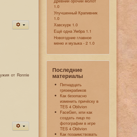
Древний орочий молот
1.0
Улучшенный Крапивник
1.0
Хавскурк 1.0
Ещё одна Умбра 1.1
Новогодние главное
меню и музыка - 2 1.0
Последние
оружия от
Ronnie
материалы
Пятнадцать
грязекрабиков
Как безопасно
изменить причёску в
TES 4 Oblivion
FaceGen, или как
создать лицо по
фотографии в игре
TES 4 Oblivion
Как позаимствовать