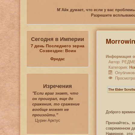
М’Айк думает, что если у вас проблемы
Разрешите всплывающи
Сегодня в Империи
Morrowi
7 день Последнего зерна
Созвездие: Воин
Информация о
Фредас
Автор:
РЕДМ
Категория:
Но
Опубликов
Просмотро
Изречения
The Elder Scroll
"Если враг знает, что
он проиграл, еще до
сражения, то сражение
вообще может не
Доброго времен
произойти."
Цурин Арктус
Признайтесь, в
современном д
Наверное, это