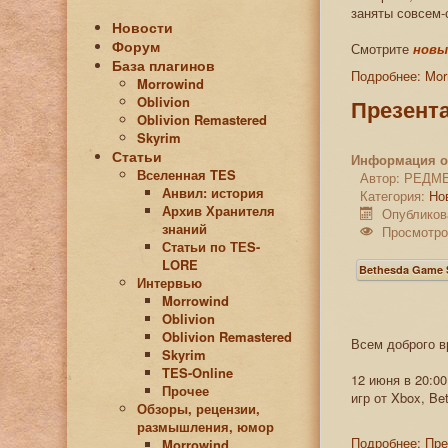
заняты совсем-
Новости
Форум
Смотрите
новы
База плагинов
Подробнее: Mor
Morrowind
Oblivion
Презента
Oblivion Remastered
Skyrim
Статьи
Информация о
Вселенная TES
Автор:
РЕДМ
Анвил: история
Категория:
Но
Архив Хранителя
Опубликов
знаний
Просмотро
Статьи по ТЕS-
LORE
Bethesda Game 
Интервью
Morrowind
Oblivion
Oblivion Remastered
Всем доброго в
Skyrim
TES-Online
12 июня в 20:0
Прочее
игр от Xbox, Be
Обзоры, рецензии,
размышления, юмор
Подробнее: Пре
Morrowind