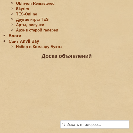
Oblivion Remastered
Skyrim
TES-Online
Другие игры TES
Арты, рисунки
Архив старой галереи
Блоги
Сайт Аnvil Вay
Набор в Команду Бухты
Доска объявлений