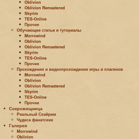
Oblivion
Oblivion Remastered
Skyrim
TES-Online
Прочее
Обучающие статьи и туториалы
Morrowind
Oblivion
Oblivion Remastered
Skyrim
TES-Online
Прочее
Прохождения и видеопрохождения игры и плагинов
Morrowind
Oblivion
Oblivion Remastered
Skyrim
TES-Online
Прочее
Сокровищница
Реальный Скайрим
Чудеса фанатские
Галерея
Morrowind
Oblivion