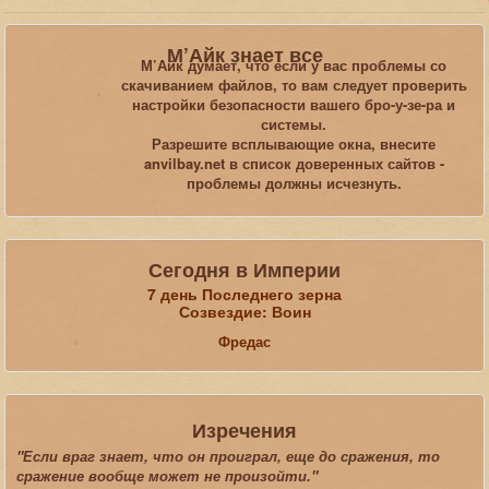
Вы здесь:
Главная
Галерея
Oblivion
М’Айк знает все
Мистический Замок 2_1
М’Айк думает, что если у вас проблемы со
скачиванием файлов, то вам следует проверить
настройки безопасности вашего бро-у-зе-ра и
Искать...
системы.
Разрешите всплывающие окна, внесите
anvilbay.net в список доверенных сайтов -
проблемы должны исчезнуть.
Сегодня в Империи
7 день Последнего зерна
Созвездие: Воин
Фредас
Изречения
"Если враг знает, что он проиграл, еще до сражения, то
сражение вообще может не произойти."