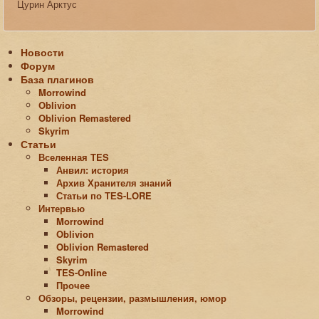
Цурин Арктус
Новости
Форум
База плагинов
Morrowind
Oblivion
Oblivion Remastered
Skyrim
Статьи
Вселенная TES
Анвил: история
Архив Хранителя знаний
Статьи по ТЕS-LORE
Интервью
Morrowind
Oblivion
Oblivion Remastered
Skyrim
TES-Online
Прочее
Обзоры, рецензии, размышления, юмор
Morrowind