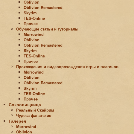
Oblivion
Oblivion Remastered
Skyrim
TES-Online
Прочее
Обучающие статьи и туториалы
Morrowind
Oblivion
Oblivion Remastered
Skyrim
TES-Online
Прочее
Прохождения и видеопрохождения игры и плагинов
Morrowind
Oblivion
Oblivion Remastered
Skyrim
TES-Online
Прочее
Сокровищница
Реальный Скайрим
Чудеса фанатские
Галерея
Morrowind
Oblivion