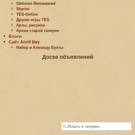
Oblivion Remastered
Skyrim
TES-Online
Другие игры TES
Арты, рисунки
Архив старой галереи
Блоги
Сайт Аnvil Вay
Набор в Команду Бухты
Доска объявлений