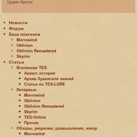
Цурин Арктус
Новости
Форум
База плагинов
Morrowind
Oblivion
Oblivion Remastered
Skyrim
Статьи
Вселенная TES
Анвил: история
Архив Хранителя знаний
Статьи по ТЕS-LORE
Интервью
Morrowind
Oblivion
Oblivion Remastered
Skyrim
TES-Online
Прочее
Обзоры, рецензии, размышления, юмор
Morrowind