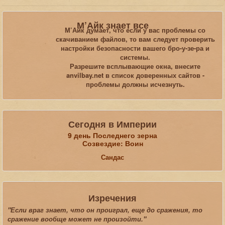
Вы здесь:
Главная
Галерея
Oblivion
М’Айк знает все
Вид с каменной лестницы.
М’Айк думает, что если у вас проблемы со
скачиванием файлов, то вам следует проверить
настройки безопасности вашего бро-у-зе-ра и
Искать...
системы.
Разрешите всплывающие окна, внесите
anvilbay.net в список доверенных сайтов -
проблемы должны исчезнуть.
Сегодня в Империи
9 день Последнего зерна
Созвездие: Воин
Сандас
Изречения
"Если враг знает, что он проиграл, еще до сражения, то
сражение вообще может не произойти."