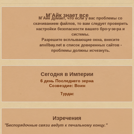
Вы здесь:
Главная
Галерея
Oblivion
Приорат_1
М’Айк знает все
М’Айк думает, что если у вас проблемы со
скачиванием файлов, то вам следует проверить
Искать...
настройки безопасности вашего бро-у-зе-ра и
системы.
Разрешите всплывающие окна, внесите
anvilbay.net в список доверенных сайтов -
проблемы должны исчезнуть.
Сегодня в Империи
6 день Последнего зерна
Созвездие: Воин
Турдас
Изречения
"Беспорядочные связи ведут к печальному концу."