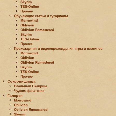
Skyrim
TES-Online
Прочее
Обучающие статьи и туториалы
Morrowind
Oblivion
Oblivion Remastered
Skyrim
TES-Online
Прочее
Прохождения и видеопрохождения игры и плагинов
Morrowind
Oblivion
Oblivion Remastered
Skyrim
TES-Online
Прочее
Сокровищница
Реальный Скайрим
Чудеса фанатские
Галерея
Morrowind
Oblivion
Oblivion Remastered
Skyrim