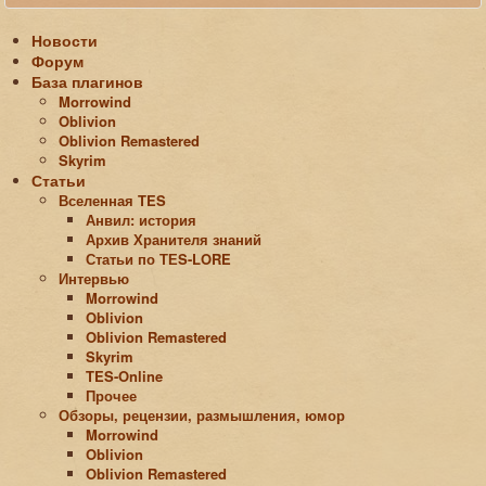
Новости
Форум
База плагинов
Morrowind
Oblivion
Oblivion Remastered
Skyrim
Статьи
Вселенная TES
Анвил: история
Архив Хранителя знаний
Статьи по ТЕS-LORE
Интервью
Morrowind
Oblivion
Oblivion Remastered
Skyrim
TES-Online
Прочее
Обзоры, рецензии, размышления, юмор
Morrowind
Oblivion
Oblivion Remastered