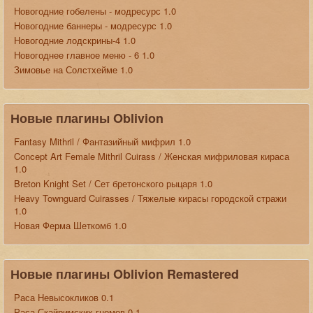
Новогодние гобелены - модресурс 1.0
Новогодние баннеры - модресурс 1.0
Новогодние лодскрины-4 1.0
Новогоднее главное меню - 6 1.0
Зимовье на Солстхейме 1.0
Новые плагины Oblivion
Fantasy Mithril / Фантазийный мифрил 1.0
Concept Art Female Mithril Cuirass / Женская мифриловая кираса
1.0
Breton Knight Set / Сет бретонского рыцаря 1.0
Heavy Townguard Cuirasses / Тяжелые кирасы городской стражи
1.0
Новая Ферма Шеткомб 1.0
Новые плагины Oblivion Remastered
Раса Невысокликов 0.1
Раса Скайримских гномов 0.1