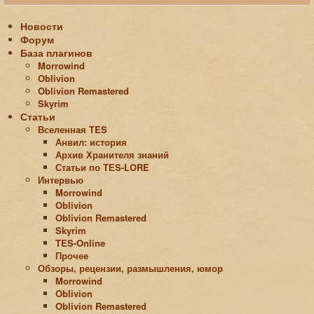
Новости
Форум
База плагинов
Morrowind
Oblivion
Oblivion Remastered
Skyrim
Статьи
Вселенная TES
Анвил: история
Архив Хранителя знаний
Статьи по ТЕS-LORE
Интервью
Morrowind
Oblivion
Oblivion Remastered
Skyrim
TES-Online
Прочее
Обзоры, рецензии, размышления, юмор
Morrowind
Oblivion
Oblivion Remastered