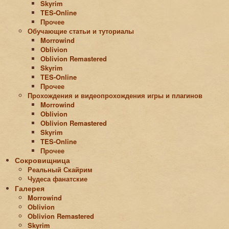
Skyrim
TES-Online
Прочее
Обучающие статьи и туториалы
Morrowind
Oblivion
Oblivion Remastered
Skyrim
TES-Online
Прочее
Прохождения и видеопрохождения игры и плагинов
Morrowind
Oblivion
Oblivion Remastered
Skyrim
TES-Online
Прочее
Сокровищница
Реальный Скайрим
Чудеса фанатские
Галерея
Morrowind
Oblivion
Oblivion Remastered
Skyrim