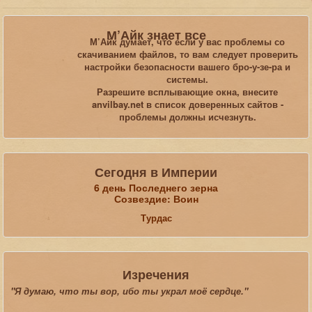
Вы здесь:
Главная
Галерея
TES-Online
Анвил_3
М’Айк знает все
М’Айк думает, что если у вас проблемы со
скачиванием файлов, то вам следует проверить
Искать...
настройки безопасности вашего бро-у-зе-ра и
системы.
Разрешите всплывающие окна, внесите
anvilbay.net в список доверенных сайтов -
проблемы должны исчезнуть.
Сегодня в Империи
6 день Последнего зерна
Созвездие: Воин
Турдас
Изречения
"Я думаю, что ты вор, ибо ты украл моё сердце."