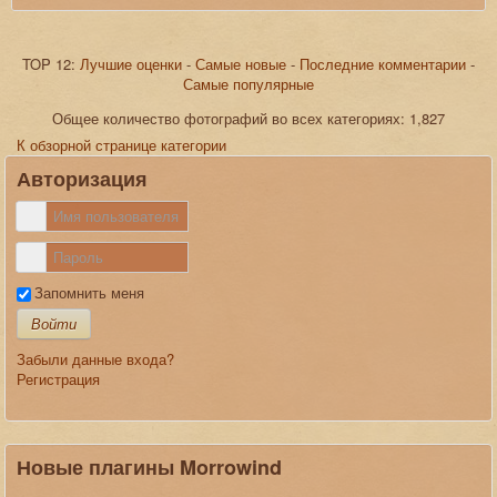
TOP 12:
Лучшие оценки
-
Самые новые
-
Последние комментарии
-
Самые популярные
Комментарии
Общее количество фотографий во всех категориях: 1,827
#1
РЕДМЕНЪ
07.04.2017 00:03
К обзорной странице категории
О! Вот как раз из этого скриншота я склеивал шапку сайта.
Авторизация
Обновить список комментариев
RSS лента комментариев этой записи
JComments
Запомнить меня
Войти
Забыли данные входа?
Регистрация
Новые плагины Morrowind