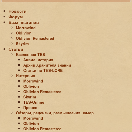
Новости
Форум
База плагинов
Morrowind
Oblivion
Oblivion Remastered
Skyrim
Статьи
Вселенная TES
Анвил: история
Архив Хранителя знаний
Статьи по ТЕS-LORE
Интервью
Morrowind
Oblivion
Oblivion Remastered
Skyrim
TES-Online
Прочее
Обзоры, рецензии, размышления, юмор
Morrowind
Oblivion
Oblivion Remastered