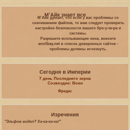
Вы здесь:
Главная
Галерея
TES-Online
ТЕСО_1
М’Айк знает все
М’Айк думает, что если у вас проблемы со
скачиванием файлов, то вам следует проверить
Искать...
настройки безопасности вашего бро-у-зе-ра и
системы.
Разрешите всплывающие окна, внесите
anvilbay.net в список доверенных сайтов -
проблемы должны исчезнуть.
Сегодня в Империи
7 день Последнего зерна
Созвездие: Воин
Фредас
Изречения
"Эльфов видел? Ха-ха-ха-ха!"