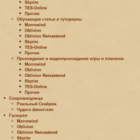
Skyrim
TES-Online
Прочее
Обучающие статьи и туториалы
Morrowind
Oblivion
Oblivion Remastered
Skyrim
TES-Online
Прочее
Прохождения и видеопрохождения игры и плагинов
Morrowind
Oblivion
Oblivion Remastered
Skyrim
TES-Online
Прочее
Сокровищница
Реальный Скайрим
Чудеса фанатские
Галерея
Morrowind
Oblivion
Oblivion Remastered
Skyrim